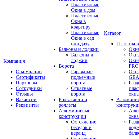
Пластиковые
Окна в дом
Пластиковые
Окна в
квартиру
Пластиковые
Каталог
Окна в сад
или дачу
Пластиков
Балконы и лоджии
Окн
Балконы и
Окн
лоджии
Окн
Компания
Ворота
PRO
О компании
Гаражные
Окн
Сертификаты
подъемные
GE
Партнеры
ворота
Раз
Сотрудники
Откатные
плас
Отзывы
ворота
окна
Вакансии
Рольставни и
Алюмини
Реквизиты
роллеты
конструкц
Алюминиевые
Алю
конструкции
окна
Остекление
Раз
беседок и
лодж
веранд
бал
Остекление