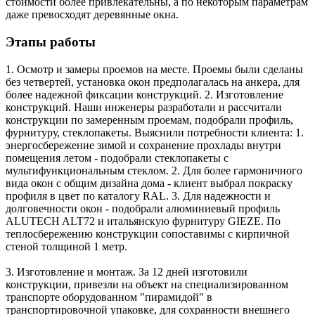
стоимости более привлекательны, а по некоторым параметрам
даже превосходят деревянные окна.
Этапы работы
1. Осмотр и замеры проемов на месте. Проемы были сделаны
без четвертей, установка окон предполагалась на анкера, для
более надежной фиксации конструкций. 2. Изготовление
конструкций. Наши инженеры разработали и рассчитали
конструкции по замеренным проемам, подобрали профиль,
фурнитуру, стеклопакеты. Выяснили потребности клиента: 1.
энергосбережение зимой и сохранение прохлады внутри
помещения летом - подобрали стеклопакеты с
мультифункциональным стеклом. 2. Для более гармоничного
вида окон с общим дизайна дома - клиент выбрал покраску
профиля в цвет по каталогу RAL. 3. Для надежности и
долговечности окон - подобрали алюминиевый профиль
ALUTECH ALT72 и итальянскую фурнитуру GIEZE. По
теплосбережению конструкции сопоставимы с кирпичной
стеной толщиной 1 метр.
3. Изготовление и монтаж. За 12 дней изготовили
конструкции, привезли на объект на специализированном
транспорте оборудованном "пирамидой" в
транспортировочной упаковке, для сохранности внешнего