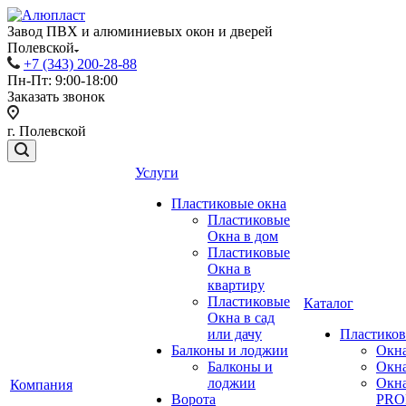
Завод ПВХ и алюминиевых окон и дверей
Полевской
+7 (343) 200-28-88
Пн-Пт: 9:00-18:00
Заказать звонок
г. Полевской
Услуги
Пластиковые окна
Пластиковые
Окна в дом
Пластиковые
Окна в
квартиру
Пластиковые
Каталог
Окна в сад
или дачу
Пластиков
Балконы и лоджии
Окн
Балконы и
Окн
лоджии
Окн
Компания
Ворота
PRO