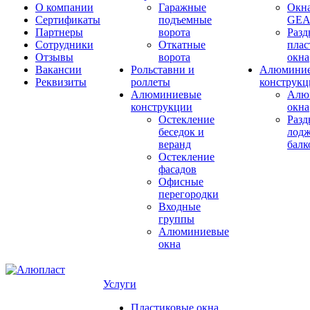
О компании
Гаражные
Окн
Сертификаты
подъемные
GE
Партнеры
ворота
Раз
Сотрудники
Откатные
плас
Отзывы
ворота
окна
Вакансии
Рольставни и
Алюмини
Реквизиты
роллеты
конструкц
Алюминиевые
Алю
конструкции
окна
Остекление
Раз
беседок и
лодж
веранд
бал
Остекление
фасадов
Офисные
перегородки
Входные
группы
Алюминиевые
окна
Услуги
Пластиковые окна